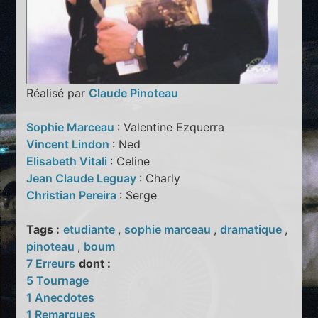
Réalisé par
Claude Pinoteau
Sophie Marceau
: Valentine Ezquerra
Vincent Lindon
: Ned
Elisabeth Vitali
: Celine
Jean Claude Leguay
: Charly
Christian Pereira
: Serge
Tags :
etudiante
,
sophie marceau
,
dramatique
,
pinoteau
,
boum
7 Erreurs
dont :
5 Tournage
1 Anecdotes
1 Remarques