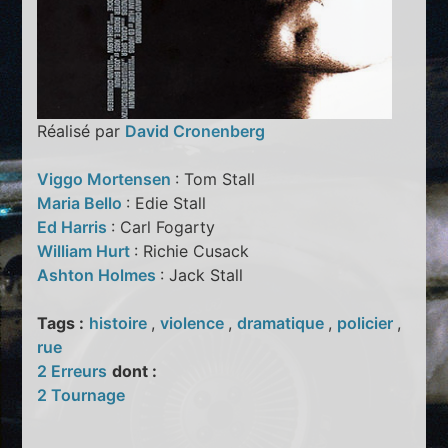
Réalisé par
David Cronenberg
Viggo Mortensen
: Tom Stall
Maria Bello
: Edie Stall
Ed Harris
: Carl Fogarty
William Hurt
: Richie Cusack
Ashton Holmes
: Jack Stall
Tags :
histoire
,
violence
,
dramatique
,
policier
,
rue
2 Erreurs
dont :
2 Tournage