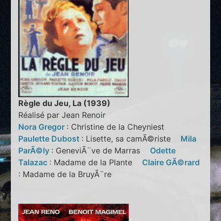
Règle du Jeu, La (1939)
Réalisé par Jean Renoir
Nora Gregor
: Christine de la Cheyniest
Paulette Dubost
: Lisette, sa camÃ©riste
Mila
ParÃ©ly
: GeneviÃ¨ve de Marras
Odette
Talazac
: Madame de la Plante
Claire GÃ©rard
: Madame de la BruyÃ¨re