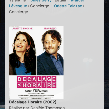
Valentine
Jules Berry
: Batala
Marcel
Lévesque
: Concierge
Odette Talazac
:
Concierge
Décalage Horaire (2002)
Réalisé par Danièle Thompson