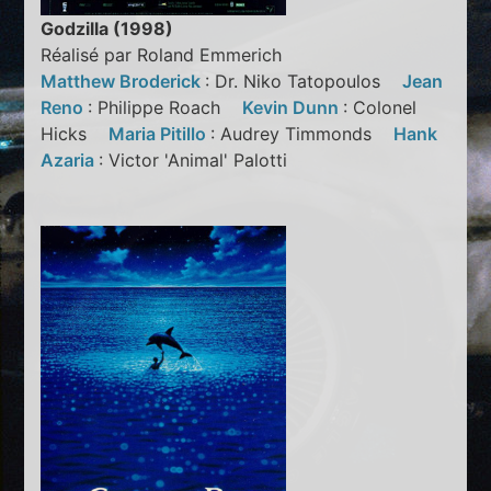
Godzilla (1998)
Réalisé par Roland Emmerich
Matthew Broderick
: Dr. Niko Tatopoulos
Jean
Reno
: Philippe Roach
Kevin Dunn
: Colonel
Hicks
Maria Pitillo
: Audrey Timmonds
Hank
Azaria
: Victor 'Animal' Palotti