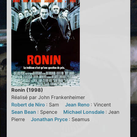
Ronin (1998)
Réalisé par John Frankenheimer
Robert de Niro
: Sam
Jean Reno
: Vincent
Sean Bean
: Spence
Michael Lonsdale
: Jean
Pierre
Jonathan Pryce
: Seamus