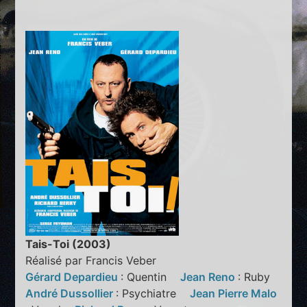
Tais-Toi (2003)
Réalisé par Francis Veber
Gérard Depardieu
: Quentin
Jean Reno
: Ruby
André Dussollier
: Psychiatre
Jean Pierre Malo