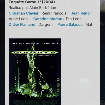
Enquête Corse, L' (2004)
Réalisé par Alain Berbérian
Christian Clavier
: Rémi François
Jean Reno
:
Ange Leoni
Caterina Murino
: Tea Leoni
Didier Flamand
: Dargent
Pierre Salasca
: Mat