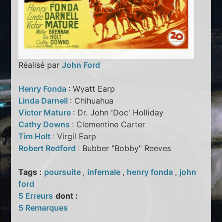
Réalisé par
John Ford
Henry Fonda
: Wyatt Earp
Linda Darnell
: Chihuahua
Victor Mature
: Dr. John 'Doc' Holliday
Cathy Downs
: Clementine Carter
Tim Holt
: Virgil Earp
Robert Redford
: Bubber "Bobby" Reeves
Tags :
poursuite
,
infernale
,
henry fonda
,
john
ford
5 Erreurs
dont :
5 Remarques