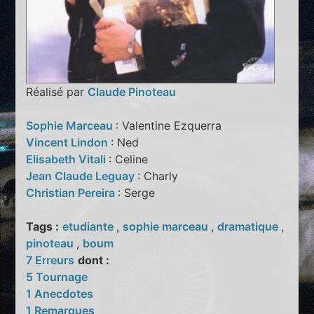
Réalisé par
Claude Pinoteau
Sophie Marceau
: Valentine Ezquerra
Vincent Lindon
: Ned
Elisabeth Vitali
: Celine
Jean Claude Leguay
: Charly
Christian Pereira
: Serge
Tags :
etudiante
,
sophie marceau
,
dramatique
,
pinoteau
,
boum
7 Erreurs
dont :
5 Tournage
1 Anecdotes
1 Remarques