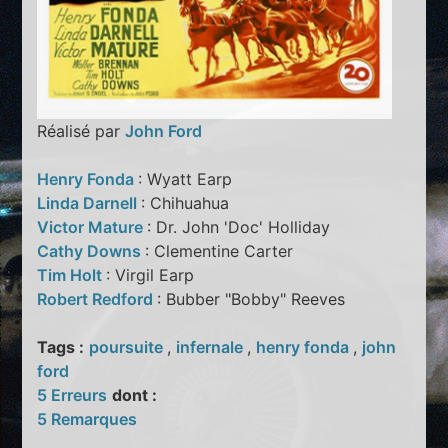
Réalisé par
John Ford
Henry Fonda
: Wyatt Earp
Linda Darnell
: Chihuahua
Victor Mature
: Dr. John 'Doc' Holliday
Cathy Downs
: Clementine Carter
Tim Holt
: Virgil Earp
Robert Redford
: Bubber "Bobby" Reeves
Tags :
poursuite
,
infernale
,
henry fonda
,
john
ford
5 Erreurs
dont :
5 Remarques