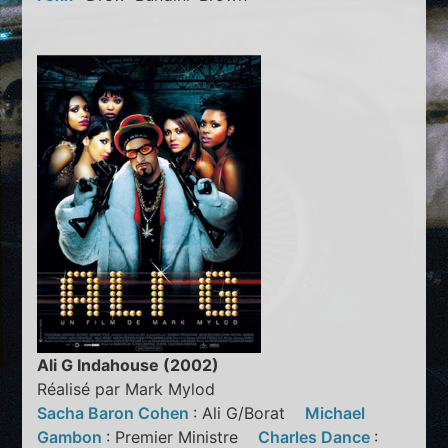
Ali G Indahouse (2002)
Réalisé par Mark Mylod
Sacha Baron Cohen
: Ali G/Borat
Michael
Gambon
: Premier Ministre
Charles Dance
: