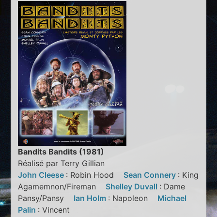
Bandits Bandits (1981)
Réalisé par Terry Gillian
John Cleese
: Robin Hood
Sean Connery
: King
Agamemnon/Fireman
Shelley Duvall
: Dame
Pansy/Pansy
Ian Holm
: Napoleon
Michael
Palin
: Vincent