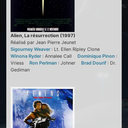
Alien, La résurrection (1997)
Réalisé par Jean Pierre Jeunet
Sigourney Weaver
: Lt. Ellen Ripley Clone
Winona Ryder
: Annalee Call
Dominique Pinon
:
Vriess
Ron Perlman
: Johner
Brad Dourif
: Dr.
Gediman