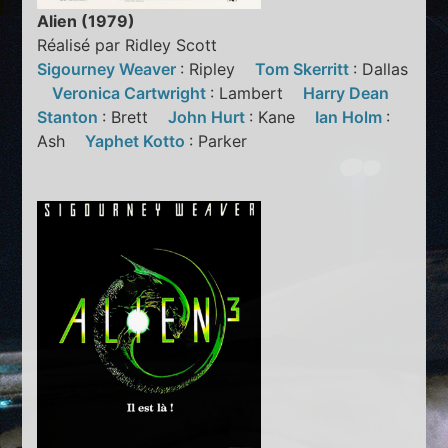
Alien (1979)
Réalisé par Ridley Scott
Sigourney Weaver
: Ripley
Tom Skerritt
: Dallas
Veronica Cartwright
: Lambert
Harry Dean
Stanton
: Brett
John Hurt
: Kane
Ian Holm
:
Ash
Yaphet Kotto
: Parker