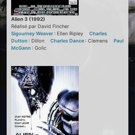
Alien 3 (1992)
Réalisé par David Fincher
Sigourney Weaver
: Ellen Ripley
Charles
Dutton
: Dillon
Charles Dance
: Clemens
Paul
McGann
: Golic