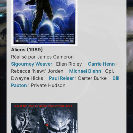
Aliens (1989)
Réalisé par James Cameron
Sigourney Weaver
: Ellen Ripley
Carrie Henn
:
Rebecca 'Newt' Jorden
Michael Biehn
: Cpl.
Dwayne Hicks
Paul Reiser
: Carter Burke
Bill
Paxton
: Private Hudson