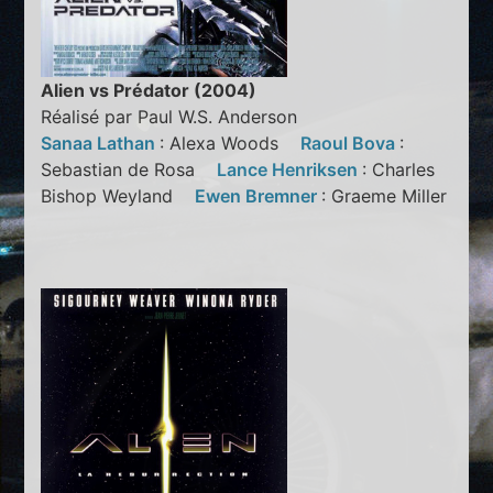
Alien vs Prédator (2004)
Réalisé par Paul W.S. Anderson
Sanaa Lathan
: Alexa Woods
Raoul Bova
:
Sebastian de Rosa
Lance Henriksen
: Charles
Bishop Weyland
Ewen Bremner
: Graeme Miller