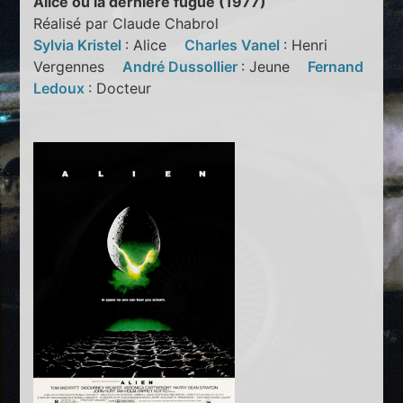
Alice ou la dernière fugue (1977)
Réalisé par Claude Chabrol
Sylvia Kristel
: Alice
Charles Vanel
: Henri
Vergennes
André Dussollier
: Jeune
Fernand
Ledoux
: Docteur