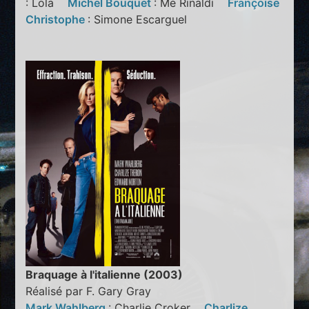
: Lola
Michel Bouquet
: Me Rinaldi
Françoise
Christophe
: Simone Escarguel
Braquage à l'italienne (2003)
Réalisé par F. Gary Gray
Mark Wahlberg
: Charlie Croker
Charlize