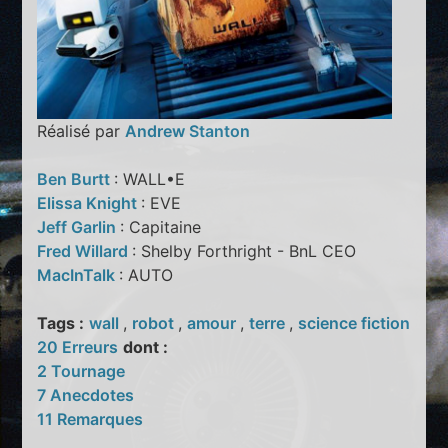
Réalisé par
Andrew Stanton
Ben Burtt
: WALL•E
Elissa Knight
: EVE
Jeff Garlin
: Capitaine
Fred Willard
: Shelby Forthright - BnL CEO
MacInTalk
: AUTO
Tags :
wall
,
robot
,
amour
,
terre
,
science fiction
20 Erreurs
dont :
2 Tournage
7 Anecdotes
11 Remarques