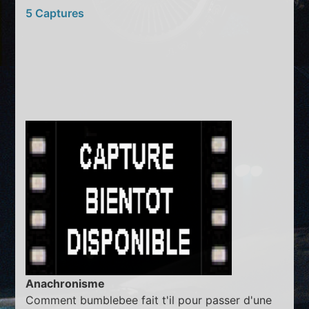
5 Captures
Anachronisme
Comment bumblebee fait t'il pour passer d'une