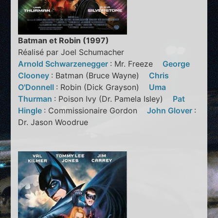
Batman et Robin (1997)
Réalisé par Joel Schumacher
Arnold Schwarzenegger
: Mr. Freeze
George
Clooney
: Batman (Bruce Wayne)
Chris
O'Donnell
: Robin (Dick Grayson)
Uma
Thurman
: Poison Ivy (Dr. Pamela Isley)
Pat
Hingle
: Commissionaire Gordon
John Glover
:
Dr. Jason Woodrue