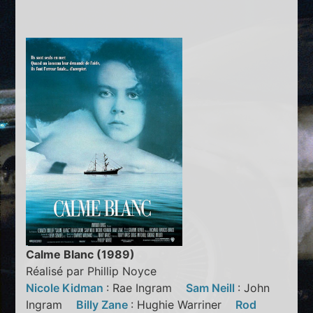
Calme Blanc (1989)
Réalisé par Phillip Noyce
Nicole Kidman
: Rae Ingram
Sam Neill
: John
Ingram
Billy Zane
: Hughie Warriner
Rod