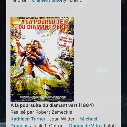
Héloïse
Clément Sibony
: David
A la poursuite du diamant vert (1984)
Réalisé par Robert Zemeckis
Kathleen Turner
: Joan Wilder
Michael
Douglas
: Jack T. Colton
Danny de Vito
: Ralph