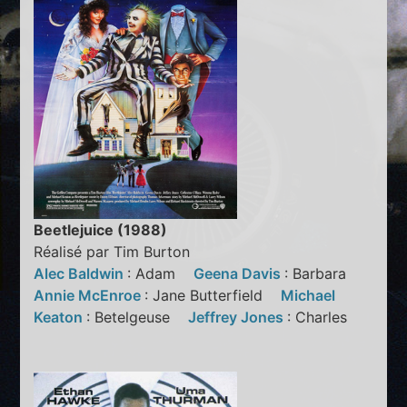
Beetlejuice (1988)
Réalisé par Tim Burton
Alec Baldwin
: Adam
Geena Davis
: Barbara
Annie McEnroe
: Jane Butterfield
Michael
Keaton
: Betelgeuse
Jeffrey Jones
: Charles