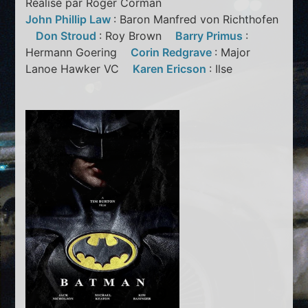
Réalisé par Roger Corman
John Phillip Law
: Baron Manfred von Richthofen
Don Stroud
: Roy Brown
Barry Primus
:
Hermann Goering
Corin Redgrave
: Major
Lanoe Hawker VC
Karen Ericson
: Ilse