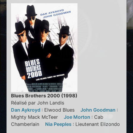
Blues Brothers 2000 (1998)
Réalisé par John Landis
Dan Aykroyd
: Elwood Blues
John Goodman
:
Mighty Mack McTeer
Joe Morton
: Cab
Chamberlain
Nia Peeples
: Lieutenant Elizondo