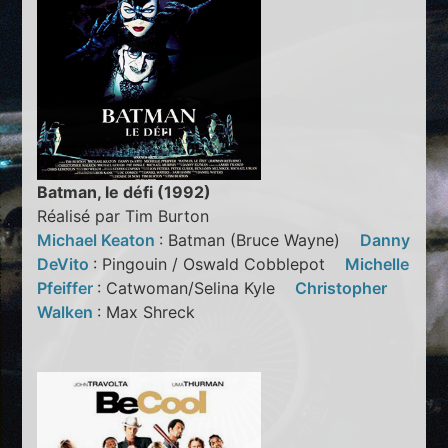
Batman, le défi (1992)
Réalisé par Tim Burton
Michael Keaton
: Batman (Bruce Wayne)
Danny
DeVito
: Pingouin / Oswald Cobblepot
Michelle
Pfeiffer
: Catwoman/Selina Kyle
Christopher
Walken
: Max Shreck