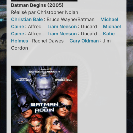
Batman Begins (2005)
Réalisé par Christopher Nolan
Christian Bale
: Bruce Wayne/Batman
Michael
Caine
: Alfred
Liam Neeson
: Ducard
Michael
Caine
: Alfred
Liam Neeson
: Ducard
Katie
Holmes
: Rachel Dawes
Gary Oldman
: Jim
Gordon