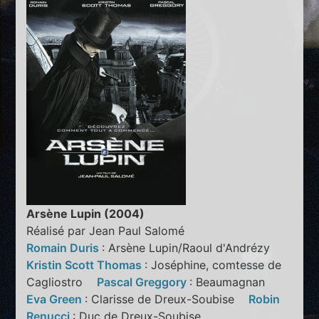
Arsène Lupin (2004)
Réalisé par Jean Paul Salomé
Romain Duris
: Arsène Lupin/Raoul d'Andrézy
Kristin Scott Thomas
: Joséphine, comtesse de
Cagliostro
Pascal Greggory
: Beaumagnan
Eva Green
: Clarisse de Dreux-Soubise
Robin
Renucci
: Duc de Dreux-Soubise