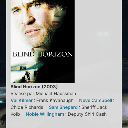
Blind Horizon (2003)
Réalisé par Michael Haussman
Val Kilmer
: Frank Kavanaugh
Neve Campbell
:
Chloe Richards
Sam Shepard
: Sheriff Jack
Kolb
Noble Willingham
: Deputy Shirl Cash