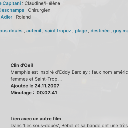
e Capitani
: Claudine/Hélène
 Deschamps
: Chirurgien
 Adler
: Roland
ous doués
,
auteuil
,
saint tropez
,
plage
,
destinée
,
guy m
Clin d'Oeil
Memphis est inspiré d'Eddy Barclay : faux nom améric
femmes et Saint-Trop'...
Ajoutée le 24.11.2007
Minutage : 00:02:41
Lien avec un autre film
Dans 'Les sous-doués', Bébel et sa bande ont une très