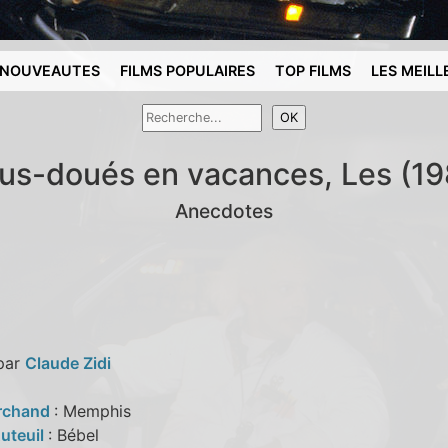
NOUVEAUTES
FILMS POPULAIRES
TOP FILMS
LES MEILL
us-doués en vacances, Les (19
Anecdotes
 par
Claude Zidi
rchand
: Memphis
Auteuil
: Bébel