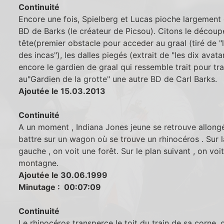
Continuité
Encore une fois, Spielberg et Lucas pioche largement 
BD de Barks (le créateur de Picsou). Citons le découp
tête(premier obstacle pour acceder au graal (tiré de "
des incas"), les dalles piegés (extrait de "les dix avata
encore le gardien de graal qui ressemble trait pour tra
au"Gardien de la grotte" une autre BD de Carl Barks.
Ajoutée le 15.03.2013
Continuité
A un moment , Indiana Jones jeune se retrouve allong
battre sur un wagon où se trouve un rhinocéros . Sur l
gauche , on voit une forêt. Sur le plan suivant , on voi
montagne.
Ajoutée le 30.06.1999
Minutage : 00:07:09
Continuité
Le rhinocéros transperce le toit du train de sa corne, o