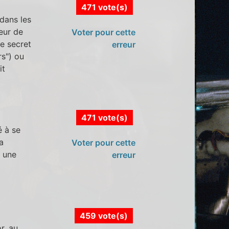
471 vote(s)
dans les
eur de
Voter pour cette
le secret
erreur
rs") ou
it
471 vote(s)
é à se
a
Voter pour cette
t une
erreur
459 vote(s)
r, au