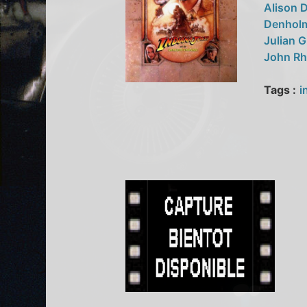
Alison 
Denholm
Julian 
John Rh
Tags :
i