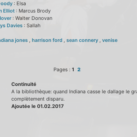
Doody
: Elsa
 Elliot
: Marcus Brody
Glover
: Walter Donovan
ys Davies
: Sallah
ndiana jones
,
harrison ford
,
sean connery
,
venise
Pages :
1
2
Continuité
A la bibliothèque: quand Indiana casse le dallage le g
complètement disparu.
Ajoutée le 01.02.2017