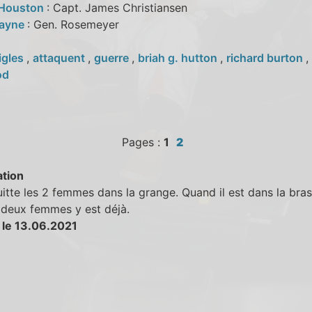
 Houston
: Capt. James Christiansen
Mayne
: Gen. Rosemeyer
igles
,
attaquent
,
guerre
,
briah g. hutton
,
richard burton
,
od
Pages :
1
2
tion
itte les 2 femmes dans la grange. Quand il est dans la bras
 deux femmes y est déjà.
 le 13.06.2021