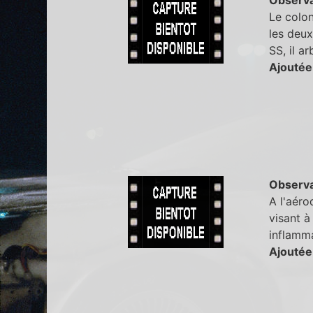
Le colon
les deux
SS, il a
Ajoutée
Observa
A l'aéro
visant à
inflamm
Ajoutée