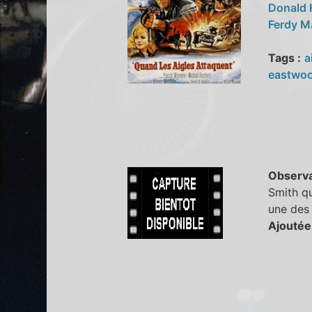
Donald
Ferdy 
Tags :
a
eastwo
Observa
Smith qu
une des
Ajoutée