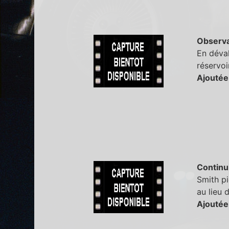
Observa
En déval
réservoi
Ajoutée
Continu
Smith pi
au lieu 
Ajoutée