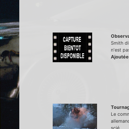
Observa
Smith di
n'est pa
Ajoutée
Tourna
Le comma
allemand
scié.