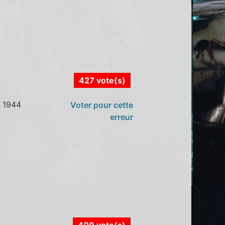
427 vote(s)
t 1944
Voter pour cette
erreur
409 vote(s)