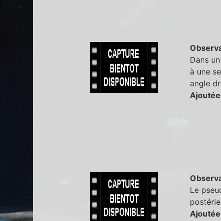
Observa
Dans un 
à une se
angle dr
Ajoutée
Observa
Le pseud
postérie
Ajoutée